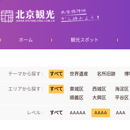
ホーム
観光スポット
テーマから探す :
すべて
世界遺産
名所旧跡
博
エリアから探す :
すべて
東城区
西城区
海淀区
順義区
大興区
平谷区
レベル :
すべて
AAAAA
AAAA
AAA