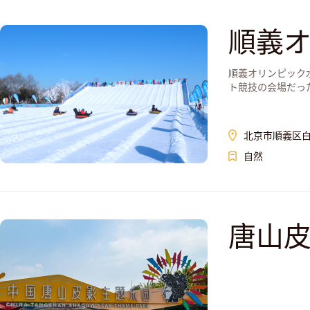
順義
順義オリンピック
ト競技の会場だっ
北京市順義区白
自然
唐山