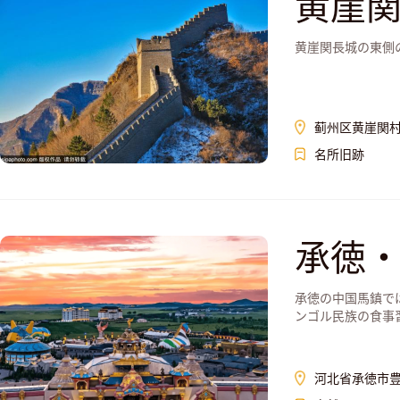
黄崖
黄崖関長城の東側
蓟州区黄崖関
名所旧跡
承徳
承徳の中国馬鎮で
ンゴル民族の食事
河北省承徳市