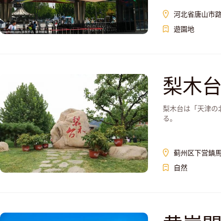
河北省唐山市
遊園地
梨木
梨木台は「天津の
る。
蓟州区下営鎮
自然