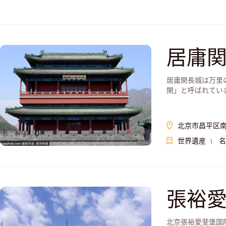
居庸
居庸関長城は万里
関」と呼ばれてい
北京市昌平区
世界遺産
名
張裕
北京張裕愛斐堡国