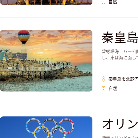
自然
秦皇
碧螺塔海上バー公
し、東は海に面し
秦皇島市北戴
自然
オリ