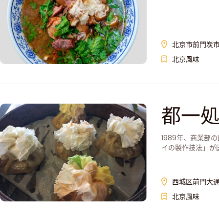
北京市前門炭市
北京風味
都一
1989年、商業部
イの製作技法」が
西城区前門大通
北京風味