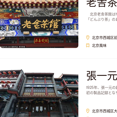
老舎
北京老舎茶館は1
「どんぶり茶」のお
北京市西城区前
北京風味
張一
1925年、張一
初の製品記録とな
北京市西城区大