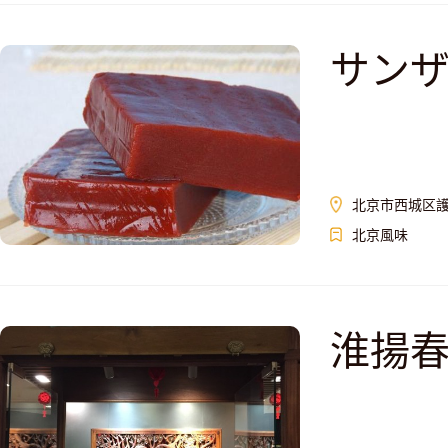
サン
北京市西城区護
北京風味
淮揚