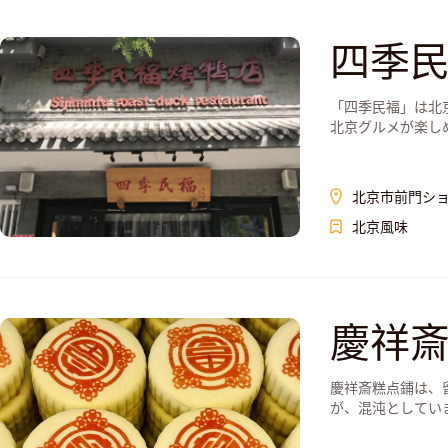
四季
「四季民福」は北
北京グルメが楽しめま
北京市前門シ
北京風味
慶祥
慶祥斎糕点鋪は、
が、混沌としてい